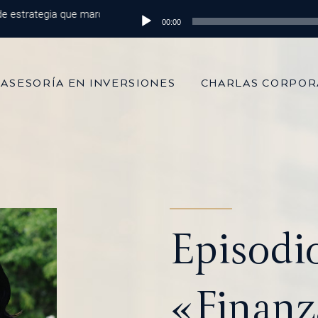
rategia que marca la diferencia
Reproductor
Episodio 215: De 100 mil dólares al 
00:00
de
audio
ASESORÍA EN INVERSIONES
CHARLAS CORPOR
Episodi
«Finanz