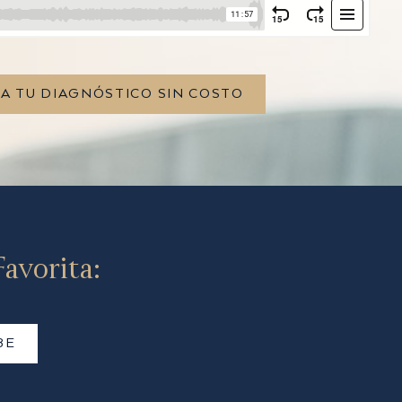
TA TU DIAGNÓSTICO SIN COSTO
avorita:
BE