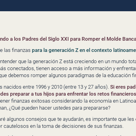
do a los Padres del Siglo XXI para Romper el Molde Banca
e las finanzas
para la generación Z en el contexto latinoame
ender que la generación Z está creciendo en un mundo total
s conectados, tienen acceso a más información y enfrentan
que debemos romper algunos paradigmas de la educación fina
s nacidos entre 1996 y 2010 (entre 13 y 27 años).
Si eres pad
es preparar a tus hijos para enfrentar los retos financier
ener finanzas exitosas considerando la economía en Latino
an, ¿Qué pueden hacer ustedes para prepararse?
daré algunos consejos que te ayudarán, es importante que le
er cautelosos en la toma de decisiones de sus finanzas.