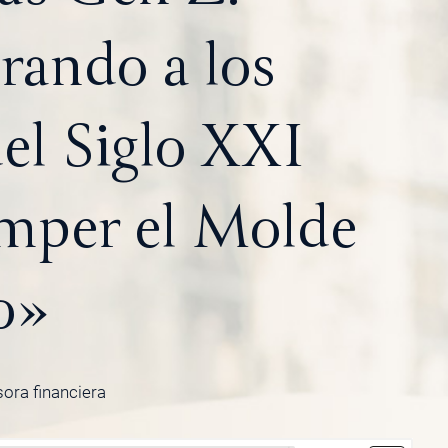
ando a los
el Siglo XXI
mper el Molde
o»
sora financiera