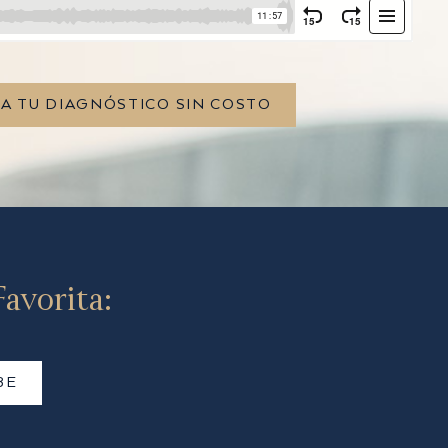
TA TU DIAGNÓSTICO SIN COSTO
avorita:
BE