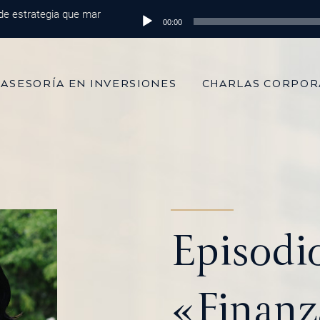
trategia que marca la diferencia
Reproductor
Episodio 215: De 100 mil dólares al 
00:00
de
audio
ASESORÍA EN INVERSIONES
CHARLAS CORPOR
Episodi
«Finanz