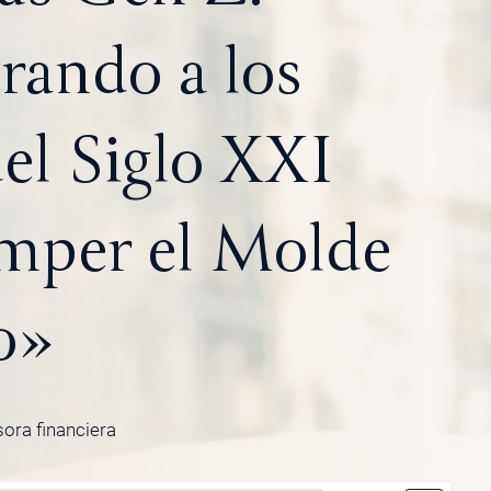
ando a los
el Siglo XXI
mper el Molde
o»
sora financiera