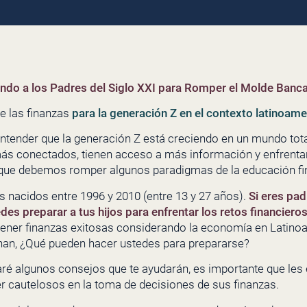
do a los Padres del Siglo XXI para Romper el Molde Banca
e las finanzas
para la generación Z en el contexto latinoame
ender que la generación Z está creciendo en un mundo total
s conectados, tienen acceso a más información y enfrentan
que debemos romper algunos paradigmas de la educación fina
s nacidos entre 1996 y 2010 (entre 13 y 27 años).
Si eres pad
es preparar a tus hijos para enfrentar los retos financier
ener finanzas exitosas considerando la economía en Latino
an, ¿Qué pueden hacer ustedes para prepararse?
daré algunos consejos que te ayudarán, es importante que le
er cautelosos en la toma de decisiones de sus finanzas.