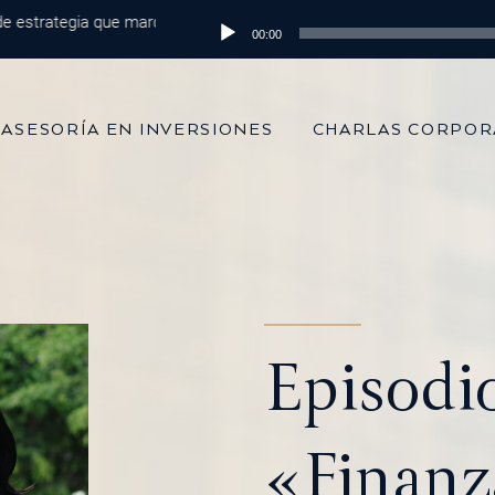
rategia que marca la diferencia
Reproductor
Episodio 215: De 100 mil dólares al 
00:00
de
audio
ASESORÍA EN INVERSIONES
CHARLAS CORPOR
Episodi
«Finanz