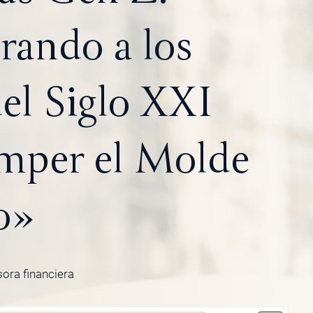
ando a los
el Siglo XXI
mper el Molde
o»
sora financiera