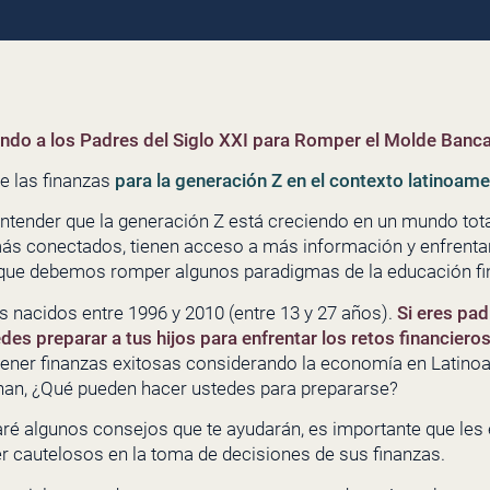
do a los Padres del Siglo XXI para Romper el Molde Banca
e las finanzas
para la generación Z en el contexto latinoame
ender que la generación Z está creciendo en un mundo total
s conectados, tienen acceso a más información y enfrentan
que debemos romper algunos paradigmas de la educación fina
s nacidos entre 1996 y 2010 (entre 13 y 27 años).
Si eres pad
es preparar a tus hijos para enfrentar los retos financier
ener finanzas exitosas considerando la economía en Latino
an, ¿Qué pueden hacer ustedes para prepararse?
daré algunos consejos que te ayudarán, es importante que le
er cautelosos en la toma de decisiones de sus finanzas.