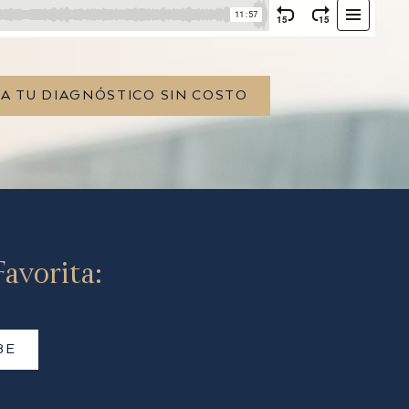
TA TU DIAGNÓSTICO SIN COSTO
avorita:
BE