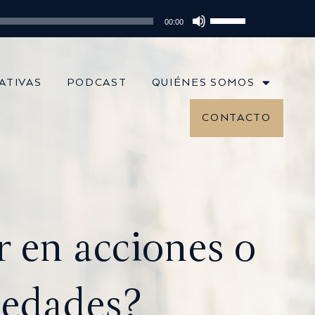
illón: el cambio de estrategia que marca la diferencia
Utiliza
00:00
las
teclas
de
flecha
ATIVAS
PODCAST
QUIÉNES SOMOS
arriba/abajo
para
CONTACTO
aumentar
o
disminuir
el
volumen.
r en acciones o
iedades?