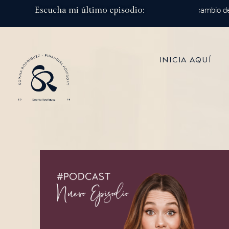
Escucha mi último episodio:
Episodio 215: De 100 mil dólares al millón: el cambio de estr
INICIA AQUÍ