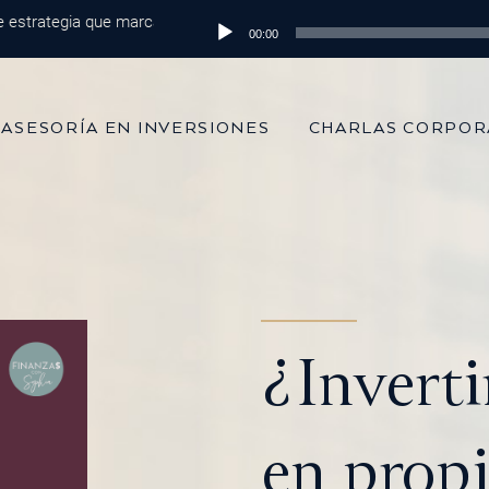
ategia que marca la diferencia
Reproductor
Episodio 215: De 100 mil dólares al m
00:00
de
audio
ASESORÍA EN INVERSIONES
CHARLAS CORPOR
¿Inverti
en prop