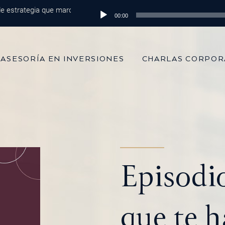
rategia que marca la diferencia
Reproductor
Episodio 215: De 100 mil dólares al m
00:00
de
audio
ASESORÍA EN INVERSIONES
CHARLAS CORPOR
Episodio
que te 