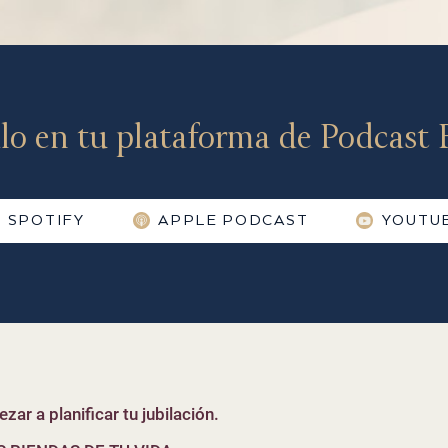
lo en tu plataforma de Podcast F
SPOTIFY
APPLE PODCAST
YOUTU
zar a planificar tu jubilación.