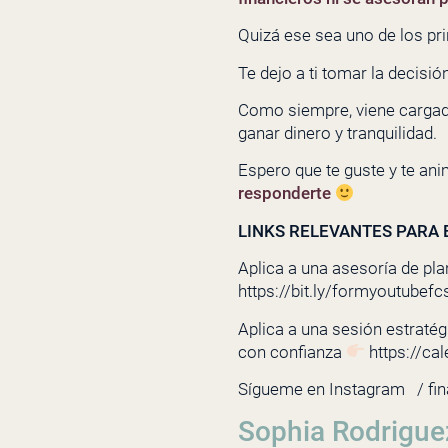
Quizá ese sea uno de los pri
Te dejo a ti tomar la decisi
Como siempre, viene cargado
ganar dinero y tranquilidad.
Espero que te guste y te ani
responderte
LINKS RELEVANTES PARA E
Aplica a una asesoría de pla
https://bit.ly/formyoutubefc
Aplica a una sesión estratégi
con confianza
https://ca
Sígueme en Instagram
/ fi
Sophia Rodrigue