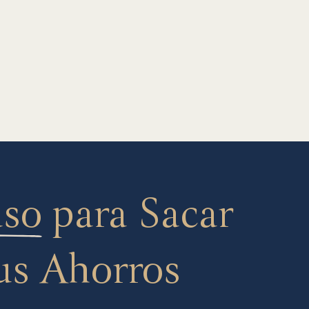
aso
para Sacar
us Ahorros