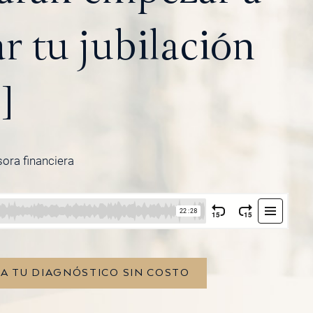
ar tu jubilación
]
sora financiera
TA TU DIAGNÓSTICO SIN COSTO