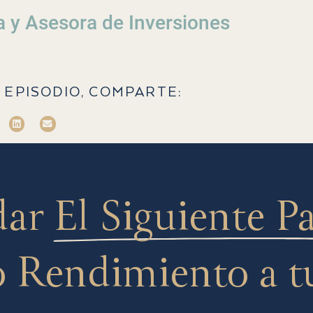
a y Asesora de Inversiones
 EPISODIO, COMPARTE:
dar
El Siguiente P
 Rendimiento a t