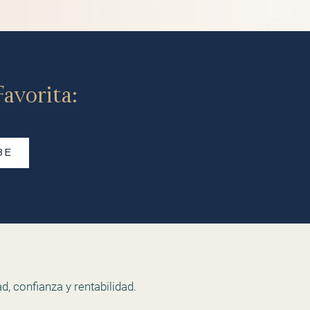
avorita:
BE
d, confianza y rentabilidad.