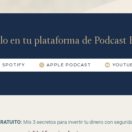
lo en tu plataforma de Podcast F
SPOTIFY
APPLE PODCAST
YOUTU
RATUITO:
Mis 3 secretos para invertir tu dinero con segurida