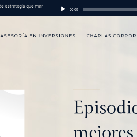
trategia que marca la diferencia
Reproductor
Episodio 215: De 100 mil dólares al
00:00
de
audio
ASESORÍA EN INVERSIONES
CHARLAS CORPOR
Episodi
mejores