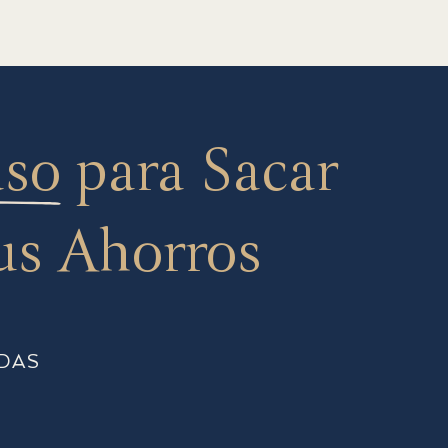
aso
para Sacar
us Ahorros
DAS